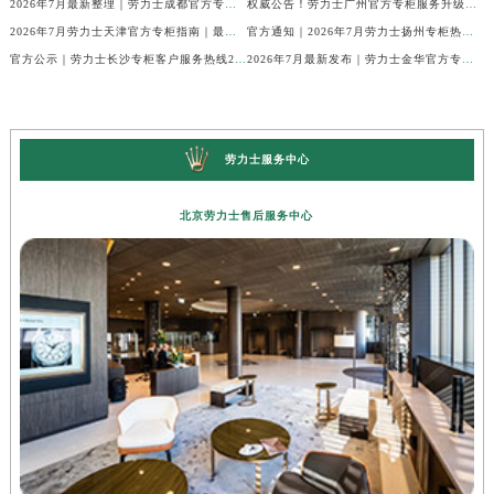
2026年7月最新整理｜劳力士成都官方专柜服务热线及客户指南
权威公告！劳力士广州官方专柜服务升级｜2026年7月最新客服热线及专柜信息通告
2026年7月劳力士天津官方专柜指南｜最新门店详情+专属客服热线，建议立即收藏
官方通知｜2026年7月劳力士扬州专柜热线，客服服务升级公告
官方公示｜劳力士长沙专柜客户服务热线2026年7月最新全攻略
2026年7月最新发布｜劳力士金华官方专柜服务热线+客户服务电话汇总
劳力士服务中心
北京劳力士售后服务中心