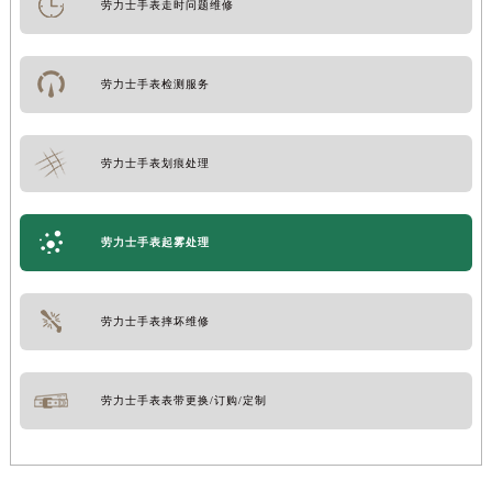
劳力士手表走时问题维修
劳力士手表检测服务
劳力士手表划痕处理
劳力士手表起雾处理
劳力士手表摔坏维修
劳力士手表表带更换/订购/定制