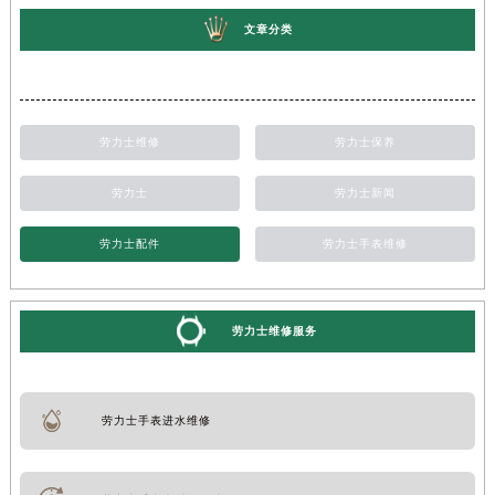
文章分类
劳力士维修
劳力士保养
劳力士
劳力士新闻
劳力士配件
劳力士手表维修
劳力士维修服务
劳力士手表进水维修