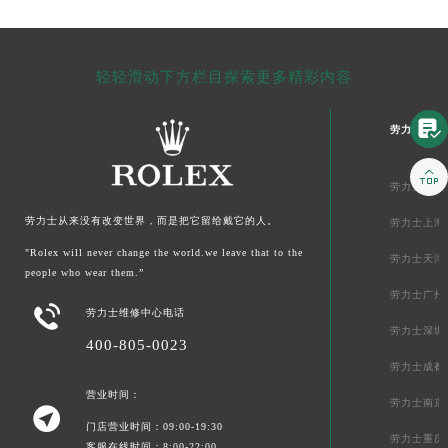
轻轻滑动下方栏目探索更多精彩内容

劳力士中国

劳力士北京
劳力士从来没有改变世界，而是把它留给戴它的人。
劳力士上海
"Rolex will never change the world.we leave that to the
劳力士天津
people who wear them.”
劳力士广州

劳力士维修中心电话
劳力士深圳
400-805-0023
劳力士成都
营业时间：
劳力士南京

门店营业时间：09:00-19:30
劳力士重庆
客服在线时间：8:00-22:00